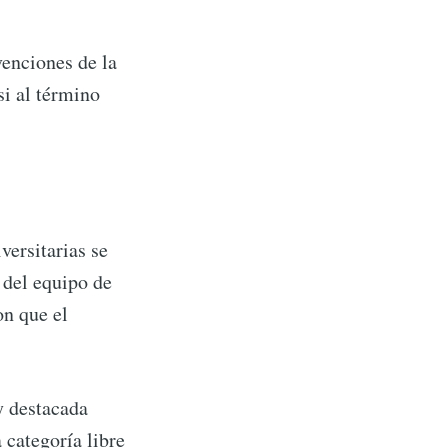
enciones de la
si al término
ta
livered
versitarias se
 del equipo de
ibe
on que el
y destacada
 categoría libre