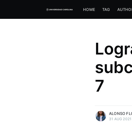
HOME
TAG
AUTHO
Logr
subc
7
more posts
ALONSO FL
31 AUG 2021