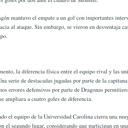
agón mantuvo el empate a un gol con importantes interv
cacia al ataque. Sin embargo, se vieron en desventaja ca
ubscribe to Conec
mpo.
p to date! Get all the latest & greatest posts de
straight to your inbox
nto, la diferencia física entre el equipo rival y las uni
Una serie de destacadas jugadas por parte de la capitana
Subscr
os errores defensivos por parte de Dragonas permitier
se ampliara a cuatro goles de diferencia.
ado el equipo de la Universidad Carolina cierra una mu
on el segundo lugar, considerando que participan en una