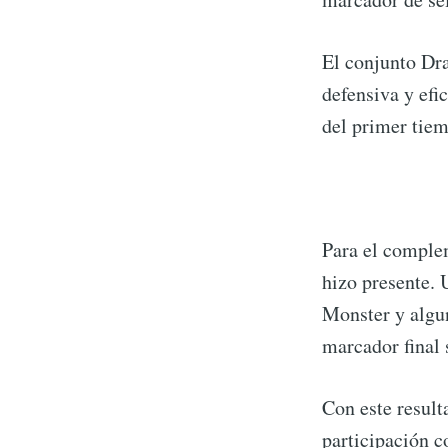
El conjunto Dr
defensiva y efi
S
del primer tie
Stay u
Para el compleme
hizo presente. 
Monster y algun
marcador final 
Con este result
participación c