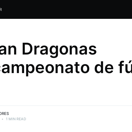
R
an Dragonas
ampeonato de fú
ORES
•
1 MIN READ