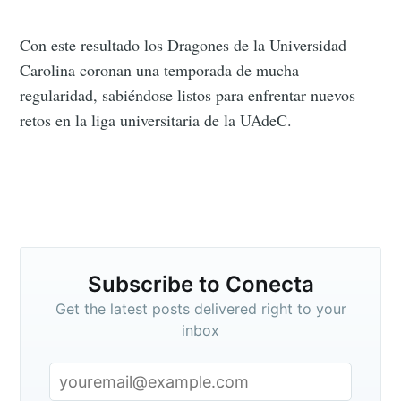
Subscribe to
Conecta
Con este resultado los Dragones de la Universidad
Carolina coronan una temporada de mucha
regularidad, sabiéndose listos para enfrentar nuevos
Stay up to date! Get all the latest &
retos en la liga universitaria de la UAdeC.
greatest posts delivered straight to
your inbox
Subscribe to Conecta
Subscribe
Get the latest posts delivered right to your
inbox