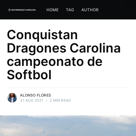
HOME
TAG
AUTHOR
Conquistan
Dragones Carolina
campeonato de
Softbol
ALONSO FLORES
31 AUG 2021
•
2 MIN READ